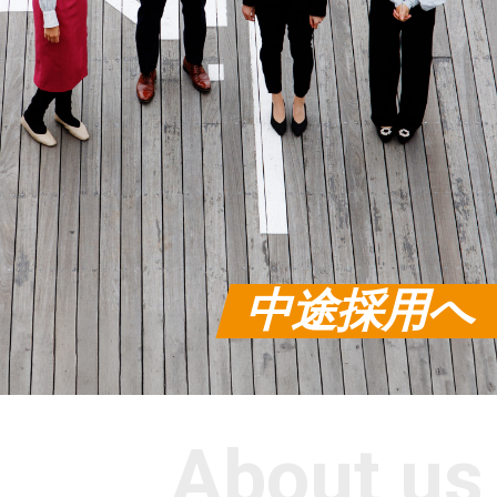
新卒採用へ
中途採用へ
About us